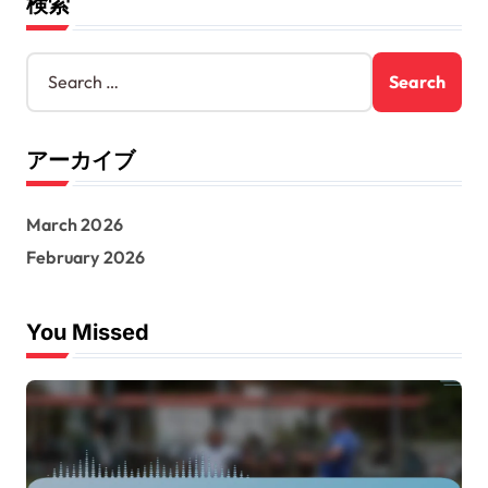
検索
S
e
a
r
アーカイブ
c
h
f
March 2026
o
r
February 2026
:
You Missed