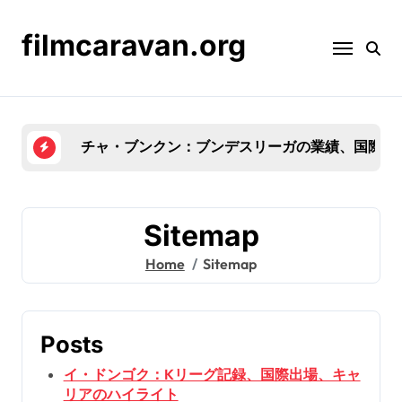
Skip
to
filmcaravan.org
content
ソン・フンミン
Sitemap
Home
Sitemap
Posts
イ・ドンゴク：Kリーグ記録、国際出場、キャ
リアのハイライト