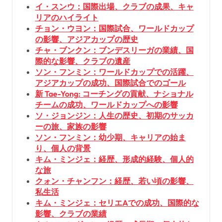
イ・スンウ：国際出場、クラブの成果、キャ
リアのハイライト
チョン・ウヨン：国際試合、ワールドカップ
の影響、アジアカップの歴史
チャ・ブンクン：ブンデスリーガの業績、国
際的な影響、クラブの遺産
ソン・フンミン：ワールドカップでの活躍、
アジアカップの成功、国際試合でのゴール
新 Tae-Yong: コーチングの貢献、ナショナル
チームの成功、ワールドカップへの影響
ソ・ジョンジン：人生の歴史、初期のサッカ
ーの旅、家族の影響
ソン・フンミン：幼少期、キャリアの始ま
り、個人の背景
キム・ミンジェ：経歴、形成的経験、個人的
な旅
クォン・チャンフン：経歴、若い頃の影響、
私生活
キム・ミンジェ：セリエAでの成功、国際的な
影響、クラブの業績