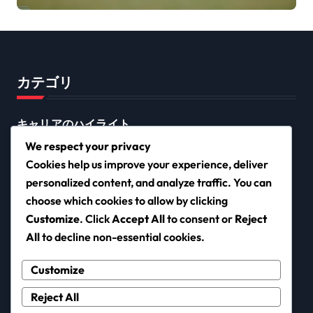
クラブの遺産
カテゴリ
キャリアのハイライト
プレイヤーの経歴
We respect your privacy
Cookies help us improve your experience, deliver
国際的な業績
personalized content, and analyze traffic. You can
choose which cookies to allow by clicking
Customize
. Click
Accept All
to consent or
Reject
filmcaravan.org
All
to decline non-essential cookies.
Customize
Reject All