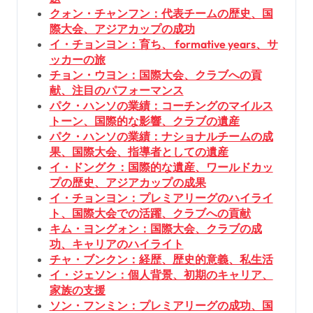
クォン・チャンフン：代表チームの歴史、国
際大会、アジアカップの成功
イ・チョンヨン：育ち、 formative years、サ
ッカーの旅
チョン・ウヨン：国際大会、クラブへの貢
献、注目のパフォーマンス
パク・ハンソの業績：コーチングのマイルス
トーン、国際的な影響、クラブの遺産
パク・ハンソの業績：ナショナルチームの成
果、国際大会、指導者としての遺産
イ・ドングク：国際的な遺産、ワールドカッ
プの歴史、アジアカップの成果
イ・チョンヨン：プレミアリーグのハイライ
ト、国際大会での活躍、クラブへの貢献
キム・ヨングォン：国際大会、クラブの成
功、キャリアのハイライト
チャ・ブンクン：経歴、歴史的意義、私生活
イ・ジェソン：個人背景、初期のキャリア、
家族の支援
ソン・フンミン：プレミアリーグの成功、国